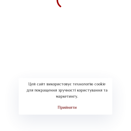
Политика конфиденциальности
Договор предоставления услуг
Контакты
+38 067 287 27 27 ::
мессенджеры
Цей сайт використовує технологію cookie
Сopyright © ООО "Нео Профит". Использование материалов сайта
для покращення зручності користування та
neoprofit.com.ua разрешено только с письменного согласия
маркетингу.
уполномоченных представителей OOO "Нео Профит"
Прийняти