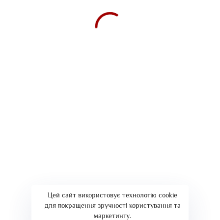
Политика конфиденциальности
Договор предоставления услуг
Контакты
+38 067 287 27 27 ::
мессенджеры
Цей сайт використовує технологію cookie
для покращення зручності користування та
Сopyright © ООО "Нео Профит". Использование материалов сайта
маркетингу.
neoprofit.com.ua разрешено только с письменного согласия