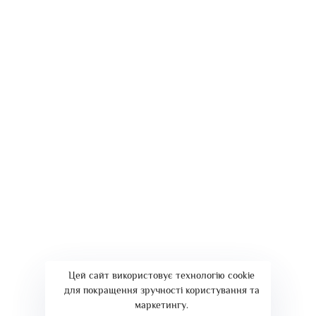
Политика конфиденциальности
Договор предоставления услуг
Контакты
+38 067 287 27 27 ::
мессенджеры
Цей сайт використовує технологію cookie
для покращення зручності користування та
Сopyright © ООО "Нео Профит". Использование материалов сайта
маркетингу.
neoprofit.com.ua разрешено только с письменного согласия