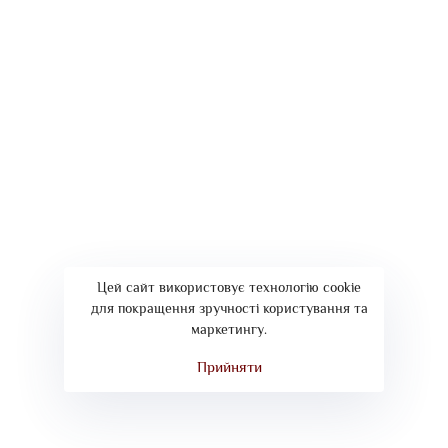
amoCRM
(12)
Агентство
(14)
Анна Пономаренко
(1)
Баннерная реклама
(3)
Без рубрики
(1)
Брендинг
(2)
Вебсайты
(2)
Цей сайт використовує технологію cookie
для покращення зручності користування та
Директ маркетинг
(6)
маркетингу.
Компании
(19)
Прийняти
Контекстная реклама
(27)
Копирайтинг
(1)