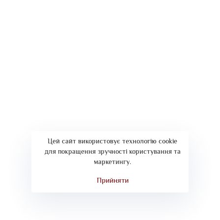
Павел Леншин
(45)
Роман Самойленко
(9)
Татьяна Горбань
(3)
Цей сайт використовує технологію cookie
для покращення зручності користування та
маркетингу.
Прийняти